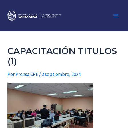
Ir
al
contenido
Main
Men
CAPACITACIÓN TITULOS
(1)
Por
Prensa CPE
/
3 septiembre, 2024