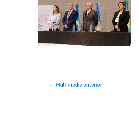
Navegación
←
Multimedia anterior
de
entradas