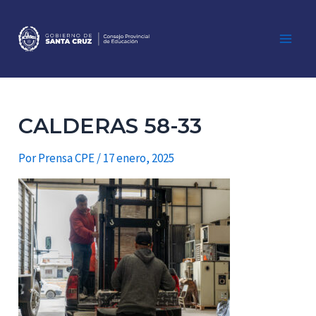
Ir
al
contenido
Main
Men
CALDERAS 58-33
Por
Prensa CPE
/
17 enero, 2025