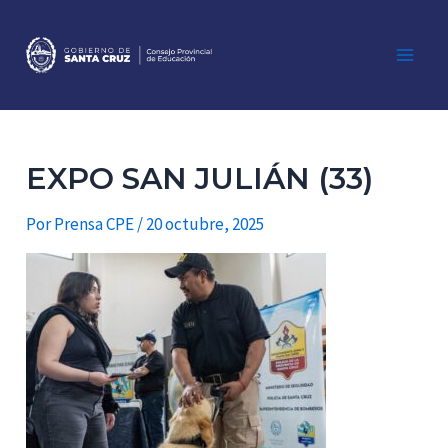
Ir
al
contenido
Main
Men
EXPO SAN JULIÁN (33)
Por
Prensa CPE
/
20 octubre, 2025