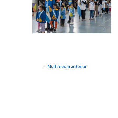
Navegación
←
Multimedia anterior
de
entradas