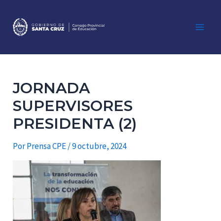
Ir
al
contenido
Main
Men
JORNADA
SUPERVISORES
PRESIDENTA (2)
Por
Prensa CPE
/
9 octubre, 2024