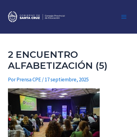
Ir
al
contenido
Main
Men
2 ENCUENTRO
ALFABETIZACIÓN (5)
Por
Prensa CPE
/
17 septiembre, 2025