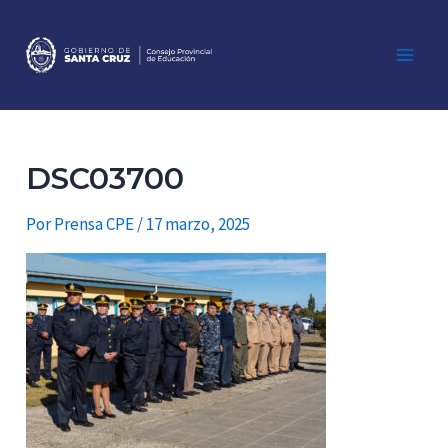
Ir
al
contenido
Main
Men
DSC03700
Por
Prensa CPE
/
17 marzo, 2025