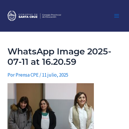
Ir
al
contenido
Main
Men
WhatsApp Image 2025-
07-11 at 16.20.59
Por
Prensa CPE
/
11 julio, 2025