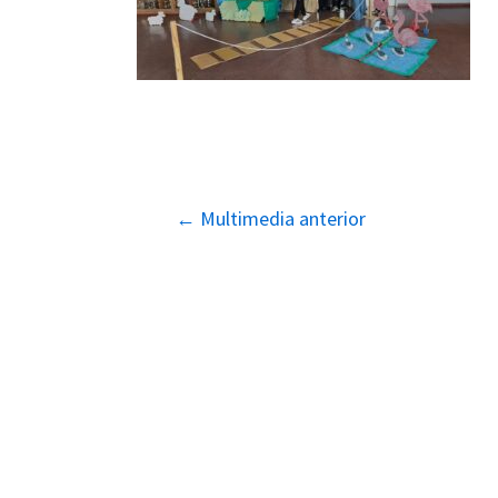
Navegación
←
Multimedia anterior
de
entradas