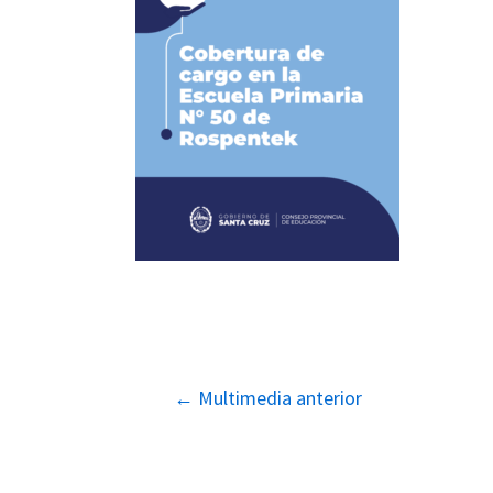
Navegación
←
Multimedia anterior
de
entradas