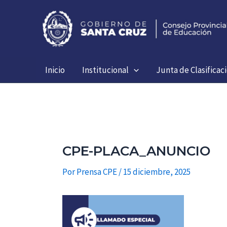
Ir
al
contenido
Inicio
Institucional
Junta de Clasificac
CPE-PLACA_ANUNCIO
Por
Prensa CPE
/
15 diciembre, 2025