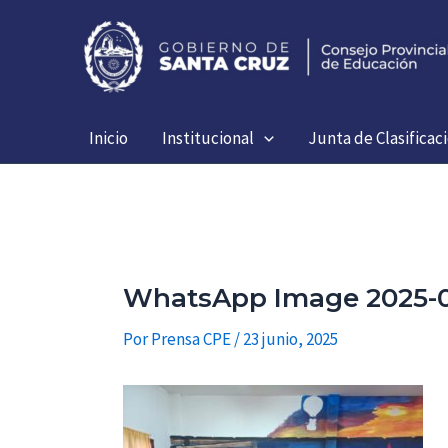
Ir
al
contenido
Inicio
Institucional
Junta de Clasificac
WhatsApp Image 2025-06-
Por
Prensa CPE
/
23 junio, 2025