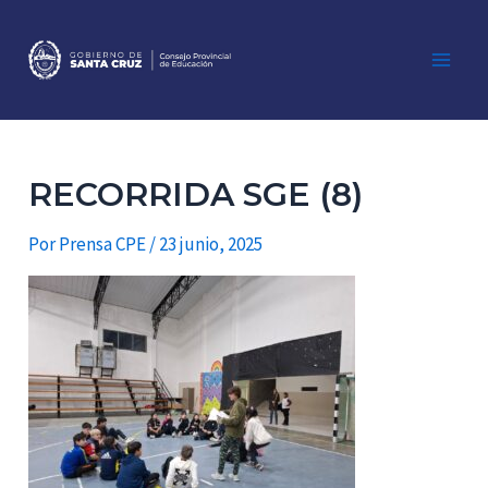
Ir
al
contenido
Main
Men
RECORRIDA SGE (8)
Por
Prensa CPE
/
23 junio, 2025