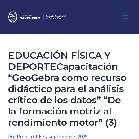
Ir
al
contenido
Main
Men
EDUCACIÓN FÍSICA Y
DEPORTECapacitación
“GeoGebra como recurso
didáctico para el análisis
crítico de los datos” “De
la formación motriz al
rendimiento motor” (3)
Por
Prensa CPE
/
2 septiembre, 2025