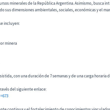
ursos minerales de la República Argentina. Asimismo, busca intr
do sus dimensiones ambientales, sociales, económicas y el marc
se incluyen:
or minera
s
sistida, con una duración de 7 semanas y de una carga horaria d
través del siguiente enlace:
d=673
ente continua y el fortalecimiento de conocimientos vinculados