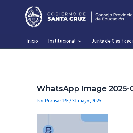
Ir
al
contenido
Inicio
Institucional
Junta de Clasificac
WhatsApp Image 2025-05
Por
Prensa CPE
/
31 mayo, 2025