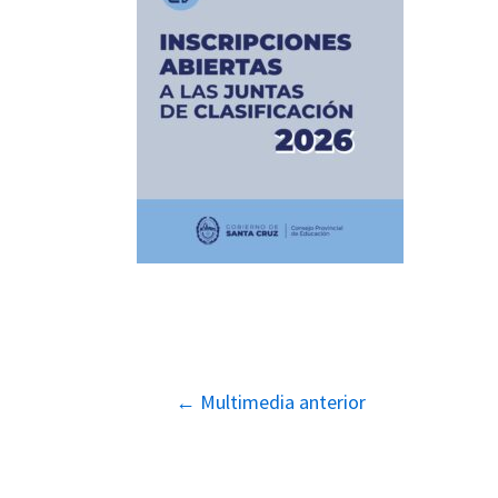
Navegación
←
Multimedia anterior
de
entradas