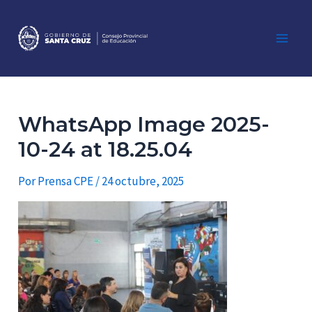
Ir
al
contenido
Main
Men
WhatsApp Image 2025-
10-24 at 18.25.04
Por
Prensa CPE
/
24 octubre, 2025