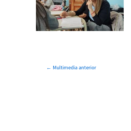
Navegación
←
Multimedia anterior
de
entradas