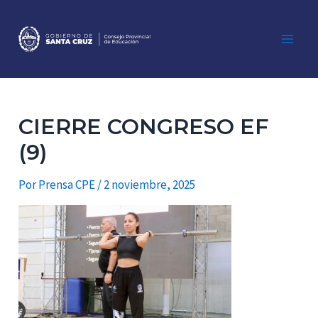
Ir
al
contenido
Main
Men
CIERRE CONGRESO EF
(9)
Por
Prensa CPE
/
2 noviembre, 2025