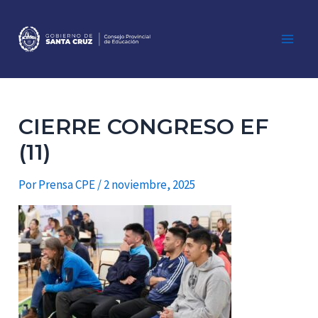
Ir
al
contenido
Main
Men
CIERRE CONGRESO EF
(11)
Por
Prensa CPE
/
2 noviembre, 2025