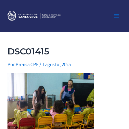
Ir
al
contenido
Main
Men
DSC01415
Por
Prensa CPE
/
1 agosto, 2025