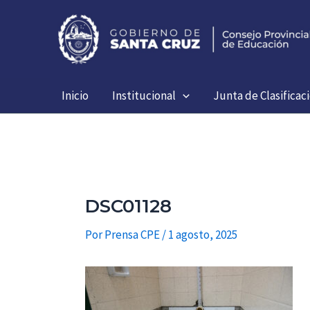
Ir
al
contenido
Inicio
Institucional
Junta de Clasificac
DSC01128
Por
Prensa CPE
/
1 agosto, 2025