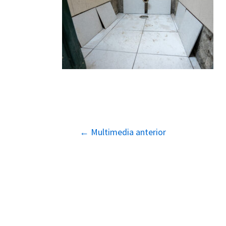
Navegación
←
Multimedia anterior
de
entradas