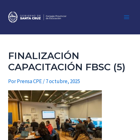
Ir
al
contenido
Main
Men
FINALIZACIÓN
CAPACITACIÓN FBSC (5)
Por
Prensa CPE
/
7 octubre, 2025