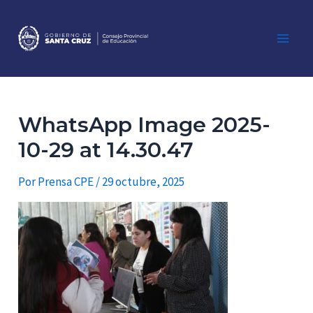
Ir
al
contenido
Main
Men
WhatsApp Image 2025-
10-29 at 14.30.47
Por
Prensa CPE
/
29 octubre, 2025