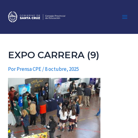
Ir
al
contenido
Main
Men
EXPO CARRERA (9)
Por
Prensa CPE
/
8 octubre, 2025