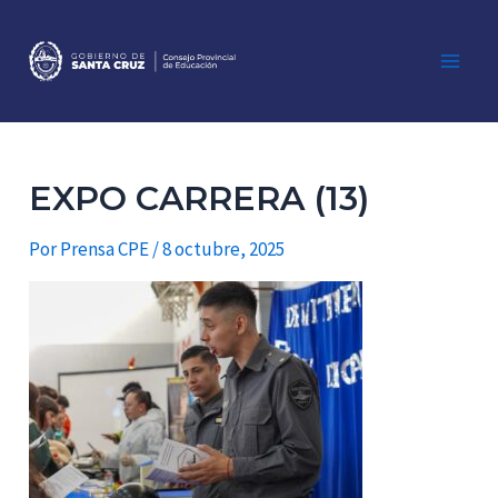
Ir
al
contenido
Main
Men
EXPO CARRERA (13)
Por
Prensa CPE
/
8 octubre, 2025