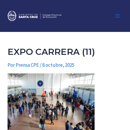
Ir
al
contenido
Main
Men
EXPO CARRERA (11)
Por
Prensa CPE
/
8 octubre, 2025