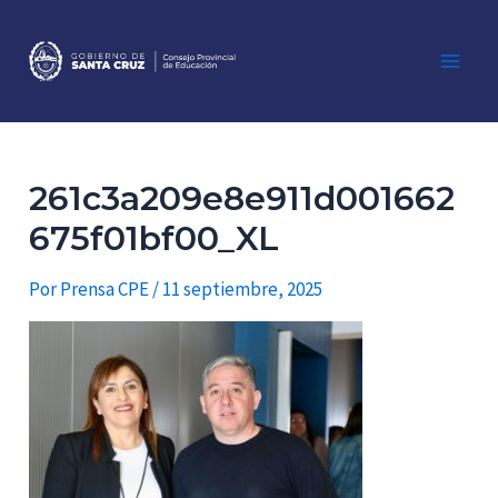
Ir
al
contenido
Main
Men
261c3a209e8e911d001662
675f01bf00_XL
Por
Prensa CPE
/
11 septiembre, 2025