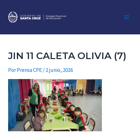
Ir
al
contenido
Main
Men
JIN 11 CALETA OLIVIA (7)
Por
Prensa CPE
/
2 junio, 2026