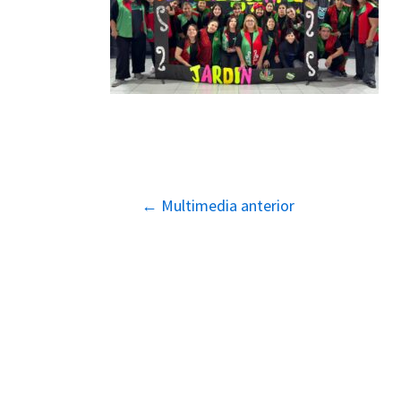
Navegación
←
Multimedia anterior
de
entradas