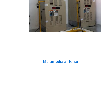
Navegación
←
Multimedia anterior
de
entradas