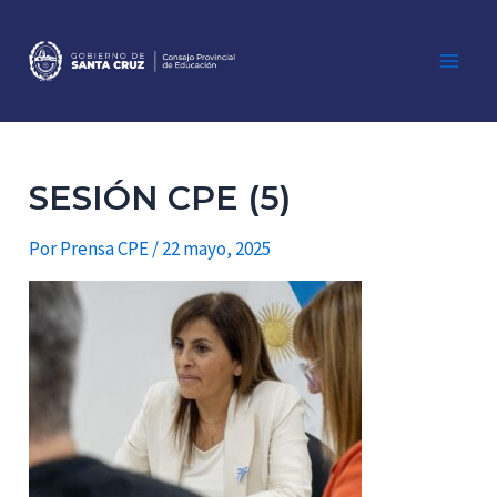
Ir
al
contenido
Main
Men
SESIÓN CPE (5)
Por
Prensa CPE
/
22 mayo, 2025