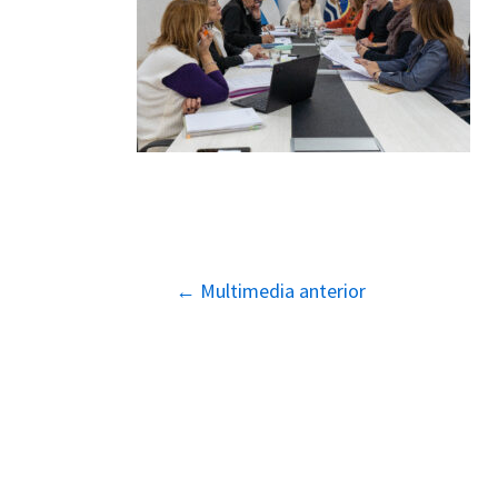
Navegación
←
Multimedia anterior
de
entradas