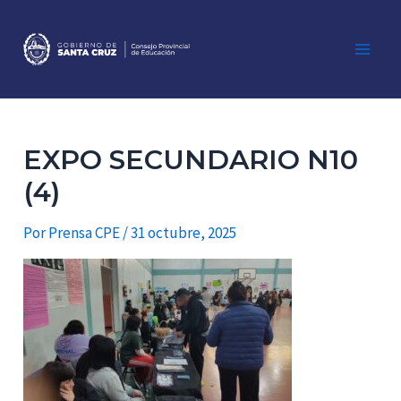
Ir
al
contenido
Main
Men
EXPO SECUNDARIO N10
(4)
Por
Prensa CPE
/
31 octubre, 2025