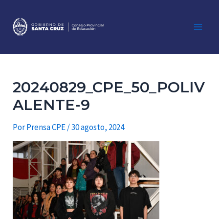
Ir
al
contenido
Main
Men
20240829_CPE_50_POLIV
ALENTE-9
Por
Prensa CPE
/
30 agosto, 2024