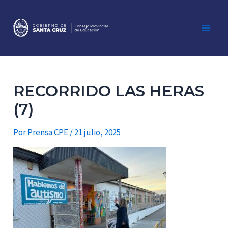
Ir
al
contenido
Main
Men
RECORRIDO LAS HERAS
(7)
Por
Prensa CPE
/
21 julio, 2025