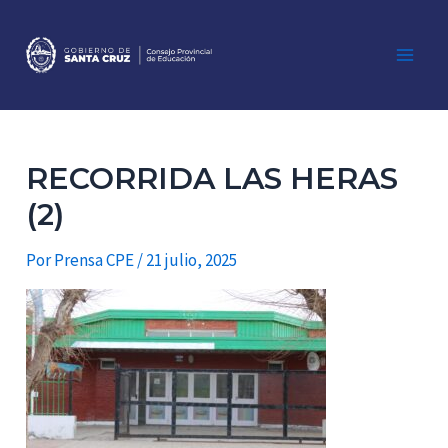
Ir
al
contenido
Main
Men
RECORRIDA LAS HERAS
(2)
Por
Prensa CPE
/
21 julio, 2025