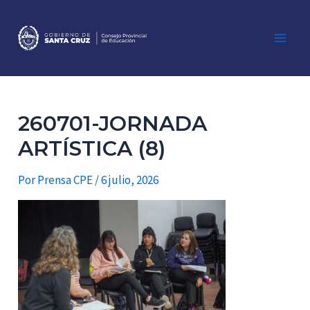
Ir
al
contenido
Main
Men
260701-JORNADA
ARTÍSTICA (8)
Por
Prensa CPE
/
6 julio, 2026