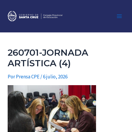
Ir
al
contenido
Main
Men
260701-JORNADA
ARTÍSTICA (4)
Por
Prensa CPE
/
6 julio, 2026