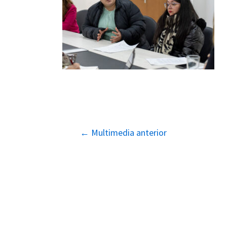
Navegación
←
Multimedia anterior
de
entradas