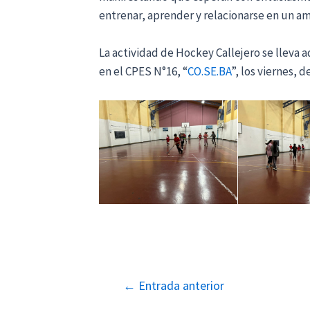
entrenar, aprender y relacionarse en un a
La actividad de Hockey Callejero se lleva ad
en el CPES N°16, “
CO.SE.BA
”, los viernes, d
Navegación
←
Entrada anterior
de