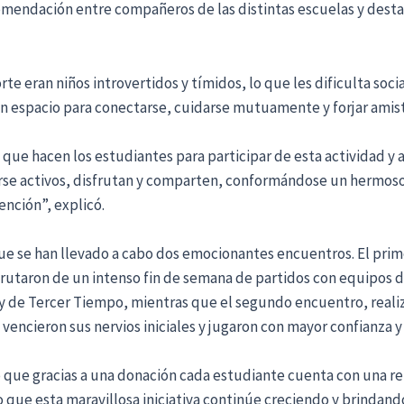
comendación entre compañeros de las distintas escuelas y dest
e eran niños introvertidos y tímidos, lo que les dificulta soci
un espacio para conectarse, cuidarse mutuamente y forjar amist
que hacen los estudiantes para participar de esta actividad y asis
se activos, disfrutan y comparten, conformándose un hermoso 
nción”, explicó.
que se han llevado a cabo dos emocionantes encuentros. El prim
taron de un intenso fin de semana de partidos con equipos de 
 y de Tercer Tiempo, mientras que el segundo encuentro, reali
vencieron sus nervios iniciales y jugaron con mayor confianza y 
 que gracias a una donación cada estudiante cuenta con una 
ue esta maravillosa iniciativa continúe creciendo y brindando