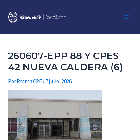
Ir
al
contenido
Main
Men
260607-EPP 88 Y CPES
42 NUEVA CALDERA (6)
Por
Prensa CPE
/
7 julio, 2026