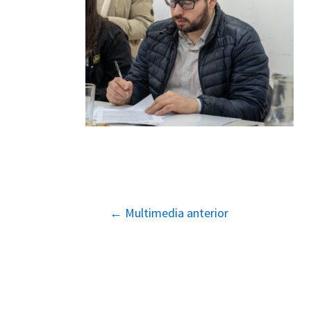
Navegación
←
Multimedia anterior
de
entradas