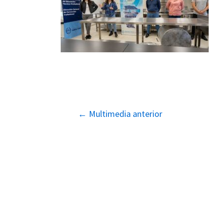
Navegación
←
Multimedia anterior
de
entradas