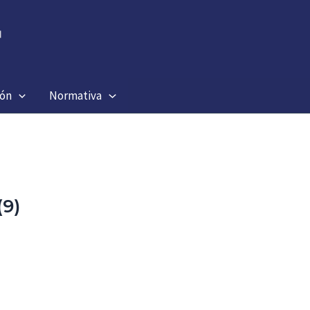
ión
Normativa
9)