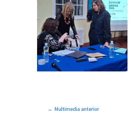
Navegación
←
Multimedia anterior
de
entradas