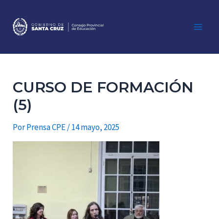
Ir
al
contenido
Main
Men
CURSO DE FORMACIÓN
(5)
Por
Prensa CPE
/
14 mayo, 2025