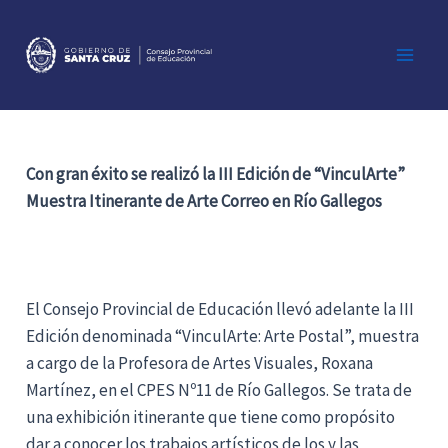
Ir
al
contenido
Main
Men
Con gran éxito se realizó la III Edición de “VinculArte”
Muestra Itinerante de Arte Correo en Río Gallegos
El Consejo Provincial de Educación llevó adelante la III
Edición denominada “VinculArte: Arte Postal”, muestra
a cargo de la Profesora de Artes Visuales, Roxana
Martínez, en el CPES Nº11 de Río Gallegos. Se trata de
una exhibición itinerante que tiene como propósito
dar a conocer los trabajos artísticos de los y las