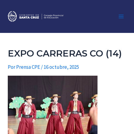
Ir
al
contenido
Main
Men
EXPO CARRERAS CO (14)
Por
Prensa CPE
/
16 octubre, 2025