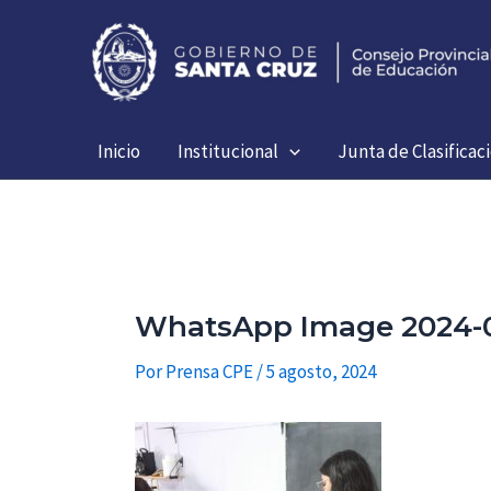
Ir
al
contenido
Inicio
Institucional
Junta de Clasificac
WhatsApp Image 2024-08
Por
Prensa CPE
/
5 agosto, 2024