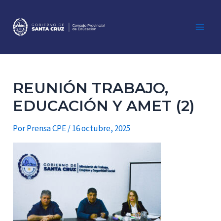
Ir
al
contenido
Main
Men
REUNIÓN TRABAJO,
EDUCACIÓN Y AMET (2)
Por
Prensa CPE
/
16 octubre, 2025